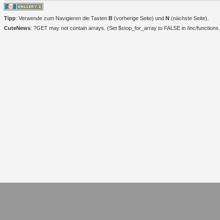
Tipp
: Verwende zum Navigieren die Tasten
B
(vorherige Seite) und
N
(nächste Seite).
CuteNews
: ?GET may not contain arrays. (Set $stop_for_array to FALSE in /inc/functions.i