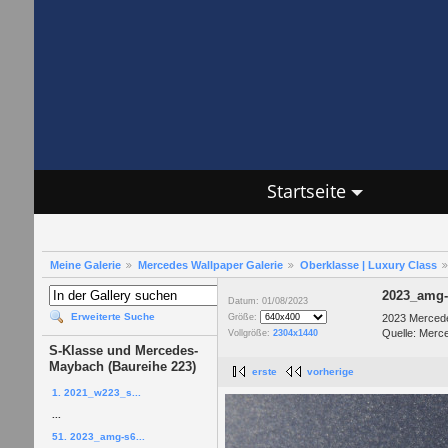
Startseite
Meine Galerie
Mercedes Wallpaper Galerie
Oberklasse | Luxury Class
2023_amg-
Datum: 01/08/2023
Erweiterte Suche
2023 Merce
Größe:
Quelle: Merc
Vollgröße:
2304x1440
S-Klasse und Mercedes-
Maybach (Baureihe 223)
erste
vorherige
1. 2021_w223_s...
...
51. 2023_amg-s6...