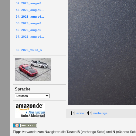
52. 2023_amg-s6...
53. 2023_amg-s6...
54. 2023_amg-s6...
55. 2023_amg-s6...
56. 2023_amg-s6...
57. 2023_amg-s6...
...
86. 2026_w223_s...
Sprache
erste
vorherige
Tipp
: Verwende zum Navigieren die Tasten
B
(vorherige Seite) und
N
(nächste Seit