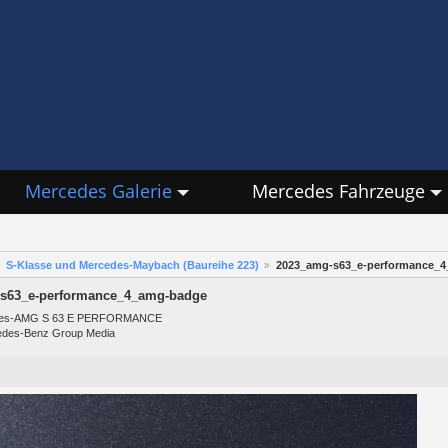
Mercedes Galerie
Mercedes Fahrzeuge
S-Klasse und Mercedes-Maybach (Baureihe 223)
2023_amg-s63_e-performance_
s63_e-performance_4_amg-badge
des-AMG S 63 E PERFORMANCE
edes-Benz Group Media