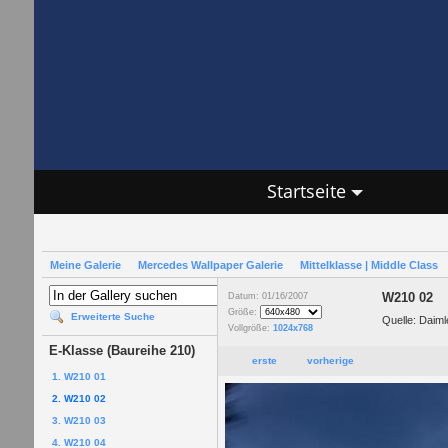
Startseite
Meine Galerie
Mercedes Wallpaper Galerie
Mittelklasse | Middle Class
W210 02
Datum: 01/16/2007
Größe:
Erweiterte Suche
Quelle: Daim
Vollgröße:
1024x768
E-Klasse (Baureihe 210)
erste
vorherige
1. W210 01
2. W210 02
3. W210 03
4. W210 04