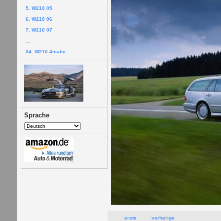
5. W210 05
6. W210 06
7. W210 07
...
34. W210 4matic...
Sprache
erste
vorherige