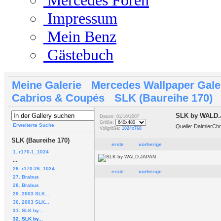
Mercedes Foren
Impressum
Mein Benz
Gästebuch
Meine Galerie
Mercedes Wallpaper Gale
Cabrios & Coupés
SLK (Baureihe 170)
SLK by WALD
Datum: 01/16/2007
Größe:
Erweiterte Suche
Quelle: DaimlerCh
Vollgröße:
1024x768
SLK (Baureihe 170)
erste
vorherige
1. r170-1_1024
...
26. r170-26_1024
erste
vorherige
27. Brabus
28. Brabus
29. 2003 SLK...
30. 2003 SLK...
31. SLK by...
32. SLK by...