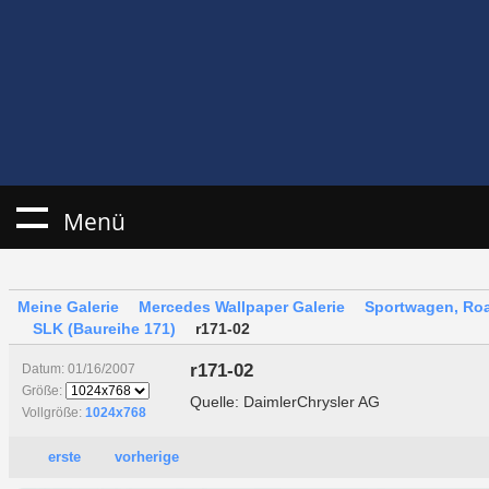
Menü
Meine Galerie
Mercedes Wallpaper Galerie
Sportwagen, Roa
SLK (Baureihe 171)
r171-02
r171-02
Datum: 01/16/2007
Größe:
Quelle: DaimlerChrysler AG
Vollgröße:
1024x768
erste
vorherige