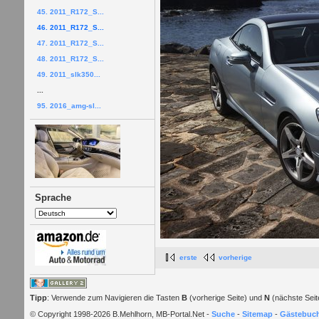
45. 2011_R172_S...
46. 2011_R172_S...
47. 2011_R172_S...
48. 2011_R172_S...
49. 2011_slk350...
...
95. 2016_amg-sl...
Sprache
erste
vorherige
Tipp
: Verwende zum Navigieren die Tasten
B
(vorherige Seite) und
N
(nächste Seit
© Copyright 1998-2026 B.Mehlhorn, MB-Portal.Net -
Suche
-
Sitemap
-
Gästebuc