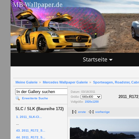
Startseite
Meine Galerie
Mercedes Wallpaper Galerie
Sportwagen, Roadster, Cab
Datum: 03/18/2011
2011_R172
Größe:
Erweiterte Suche
Vollgröße:
1920x1200
SLC / SLK (Baureihe 172)
erste
vorherige
1. 2011_SLK-Cl...
...
43. 2011_R172_S...
44. 2011_R172_S...