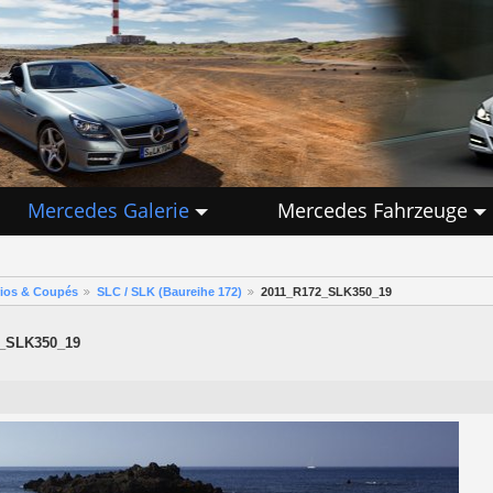
Mercedes Galerie
Mercedes Fahrzeuge
rios & Coupés
SLC / SLK (Baureihe 172)
2011_R172_SLK350_19
_SLK350_19