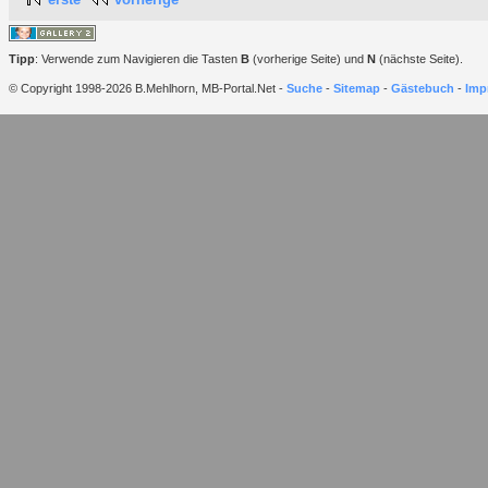
Tipp
: Verwende zum Navigieren die Tasten
B
(vorherige Seite) und
N
(nächste Seite).
© Copyright 1998-2026 B.Mehlhorn, MB-Portal.Net -
Suche
-
Sitemap
-
Gästebuch
-
Imp