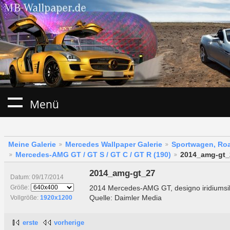
Menü
Meine Galerie
Mercedes Wallpaper Galerie
Sportwagen, Roa
Mercedes-AMG GT / GT S / GT C / GT R (190)
2014_amg-gt_
2014_amg-gt_27
Datum: 09/17/2014
2014 Mercedes-AMG GT, designo iridiums
Größe:
Quelle: Daimler Media
Vollgröße:
1920x1200
erste
vorherige