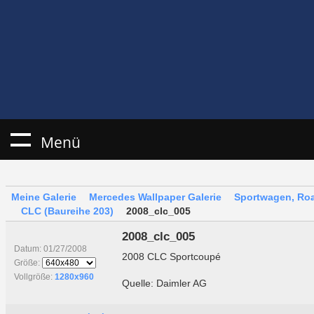
Menü
Meine Galerie
Mercedes Wallpaper Galerie
Sportwagen, Roa
CLC (Baureihe 203)
2008_clc_005
2008_clc_005
Datum: 01/27/2008
2008 CLC Sportcoupé
Größe:
Vollgröße:
1280x960
Quelle: Daimler AG