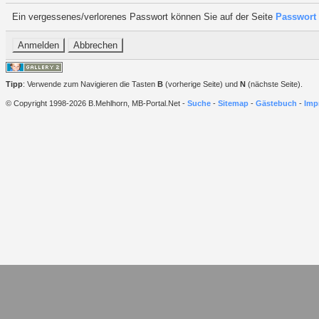
Ein vergessenes/verlorenes Passwort können Sie auf der Seite
Passwort 
Tipp
: Verwende zum Navigieren die Tasten
B
(vorherige Seite) und
N
(nächste Seite).
© Copyright 1998-2026 B.Mehlhorn, MB-Portal.Net -
Suche
-
Sitemap
-
Gästebuch
-
Imp