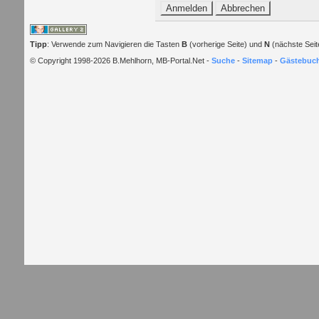
Tipp
: Verwende zum Navigieren die Tasten
B
(vorherige Seite) und
N
(nächste Seit
© Copyright 1998-2026 B.Mehlhorn, MB-Portal.Net -
Suche
-
Sitemap
-
Gästebuc