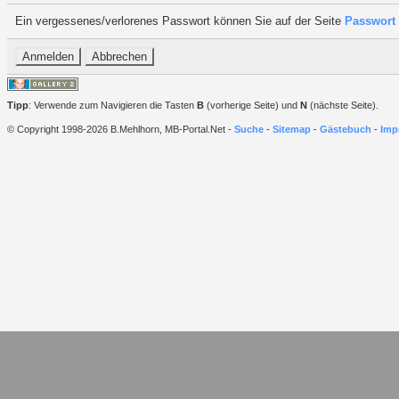
Ein vergessenes/verlorenes Passwort können Sie auf der Seite
Passwort 
Tipp
: Verwende zum Navigieren die Tasten
B
(vorherige Seite) und
N
(nächste Seite).
© Copyright 1998-2026 B.Mehlhorn, MB-Portal.Net -
Suche
-
Sitemap
-
Gästebuch
-
Imp