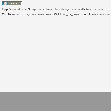
Tipp
: Verwende zum Navigieren die Tasten
B
(vorherige Seite) und
N
(nächste Seite).
CuteNews
: ?GET may not contain arrays. (Set $stop_for_array to FALSE in /inc/functions.i