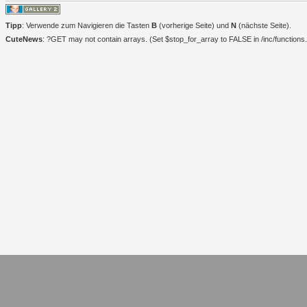
Tipp
: Verwende zum Navigieren die Tasten
B
(vorherige Seite) und
N
(nächste Seite).
CuteNews
: ?GET may not contain arrays. (Set $stop_for_array to FALSE in /inc/functions.i