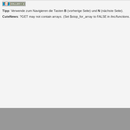
Tipp
: Verwende zum Navigieren die Tasten
B
(vorherige Seite) und
N
(nächste Seite).
CuteNews
: ?GET may not contain arrays. (Set $stop_for_array to FALSE in /inc/functions.i