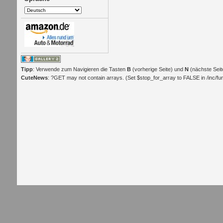
Tipp
: Verwende zum Navigieren die Tasten
B
(vorherige Seite) und
N
(nächste Seit
CuteNews
: ?GET may not contain arrays. (Set $stop_for_array to FALSE in /inc/func