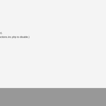
e).
tions.inc.php to disable.)