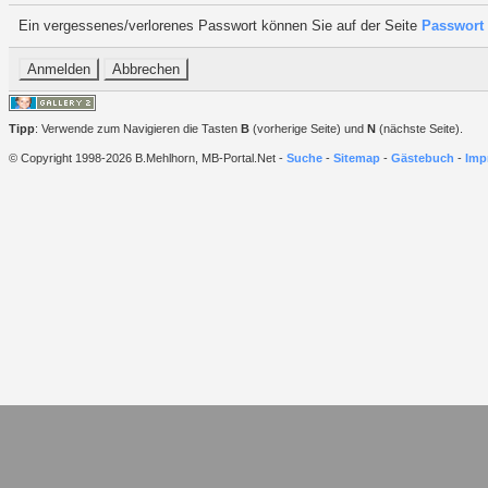
Ein vergessenes/verlorenes Passwort können Sie auf der Seite
Passwort 
Tipp
: Verwende zum Navigieren die Tasten
B
(vorherige Seite) und
N
(nächste Seite).
© Copyright 1998-2026 B.Mehlhorn, MB-Portal.Net -
Suche
-
Sitemap
-
Gästebuch
-
Imp