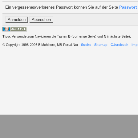
Ein vergessenes/verlorenes Passwort können Sie auf der Seite
Passwort 
Tipp
: Verwende zum Navigieren die Tasten
B
(vorherige Seite) und
N
(nächste Seite).
© Copyright 1998-2026 B.Mehlhorn, MB-Portal.Net -
Suche
-
Sitemap
-
Gästebuch
-
Imp