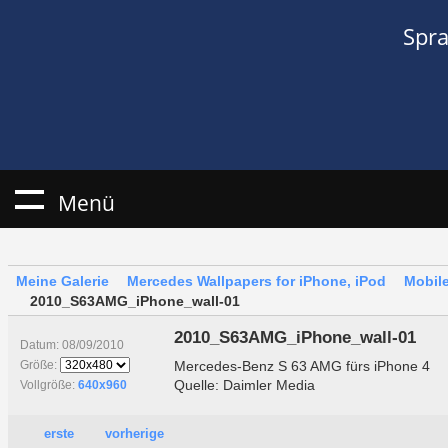
Spr
Menü
Meine Galerie
Mercedes Wallpapers for iPhone, iPod
Mobile
2010_S63AMG_iPhone_wall-01
2010_S63AMG_iPhone_wall-01
Datum: 08/09/2010
Mercedes-Benz S 63 AMG fürs iPhone 4
Größe:
Quelle: Daimler Media
Vollgröße:
640x960
erste
vorherige