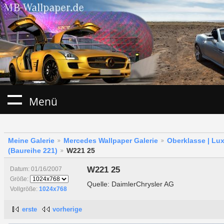
Menü
Meine Galerie
Mercedes Wallpaper Galerie
Oberklasse | Lu
(Baureihe 221)
W221 25
W221 25
Datum: 01/16/2007
Größe:
Quelle: DaimlerChrysler AG
Vollgröße:
1024x768
erste
vorherige