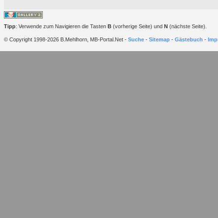
Tipp
: Verwende zum Navigieren die Tasten
B
(vorherige Seite) und
N
(nächste Seite).
© Copyright 1998-2026 B.Mehlhorn, MB-Portal.Net -
Suche
-
Sitemap
-
Gästebuch
-
Imp