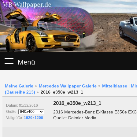
Menü
Meine Galerie
Mercedes Wallpaper Galerie
Mittelklasse | M
(Baureihe 213)
2016_e350e_w213_1
2016_e350e_w213_1
Datum: 01/12/2016
2016 Mercedes-Benz E-Klasse E350e EXCLU
Größe:
Quelle: Daimler Media
Vollgröße:
1920x1200