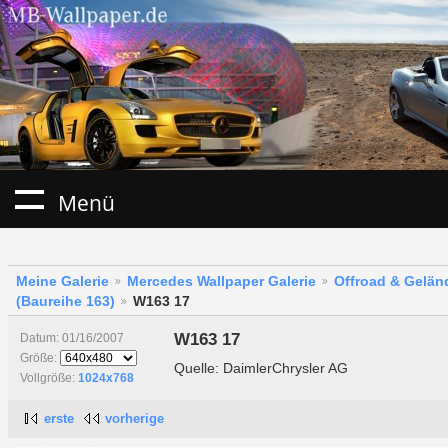
Menü
Meine Galerie
Mercedes Wallpaper Galerie
Offroad & Gelä
(Baureihe 163)
W163 17
W163 17
Datum: 01/16/2007
Größe:
Quelle: DaimlerChrysler AG
Vollgröße:
1024x768
erste
vorherige