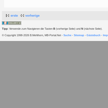
erste
vorherige
Tipp
: Verwende zum Navigieren die Tasten
B
(vorherige Seite) und
N
(nächste Seite).
© Copyright 1998-2026 B.Mehlhorn, MB-Portal.Net -
Suche
-
Sitemap
-
Gästebuch
-
Imp