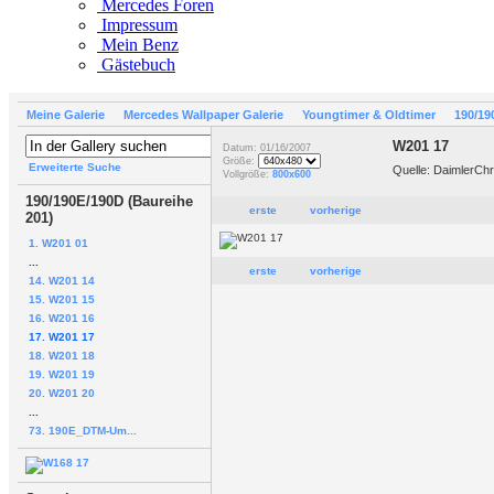
Mercedes Foren
Impressum
Mein Benz
Gästebuch
Meine Galerie
Mercedes Wallpaper Galerie
Youngtimer & Oldtimer
190/19
W201 17
Datum: 01/16/2007
Größe:
Erweiterte Suche
Quelle: DaimlerCh
Vollgröße:
800x600
190/190E/190D (Baureihe
erste
vorherige
201)
1. W201 01
...
erste
vorherige
14. W201 14
15. W201 15
16. W201 16
17. W201 17
18. W201 18
19. W201 19
20. W201 20
...
73. 190E_DTM-Um...