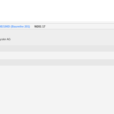
0E/190D (Baureihe 201)
W201 17
rysler AG