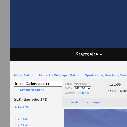
Startseite
Meine Galerie
Mercedes Wallpaper Galerie
Sportwagen, Roadster, Cab
r171-06
Datum: 01/16/2007
Größe:
Erweiterte Suche
Quelle: Daim
Vollgröße:
1024x768
SLK (Baureihe 171)
erste
vorherige
1. r171-01
...
3. r171-03
4. r171-04