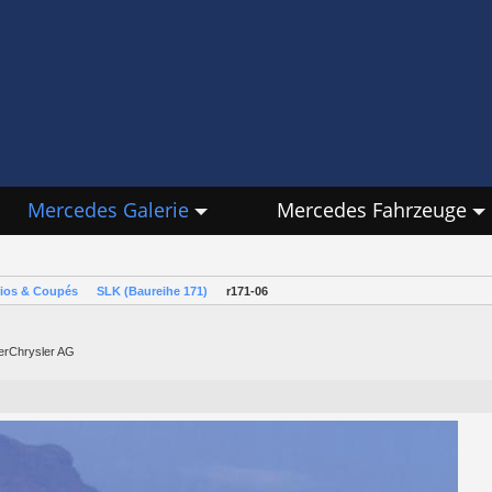
Mercedes Galerie
Mercedes Fahrzeuge
rios & Coupés
SLK (Baureihe 171)
r171-06
lerChrysler AG