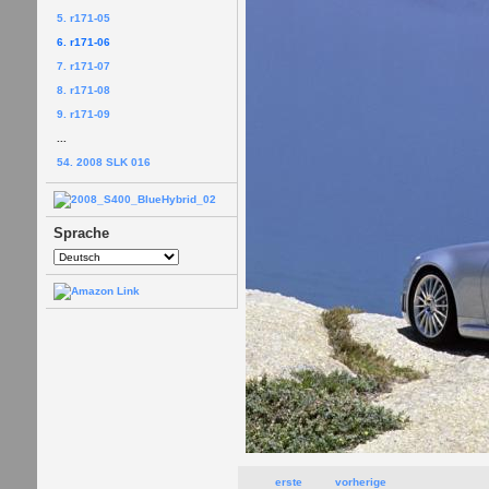
5. r171-05
6. r171-06
7. r171-07
8. r171-08
9. r171-09
...
54. 2008 SLK 016
Sprache
erste
vorherige