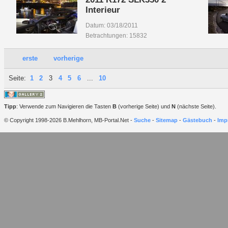
Interieur
Datum: 03/18/2011
Betrachtungen: 15832
erste
vorherige
Seite:
1
2
3
4
5
6
...
10
Tipp
: Verwende zum Navigieren die Tasten
B
(vorherige Seite) und
N
(nächste Seite).
© Copyright 1998-2026 B.Mehlhorn, MB-Portal.Net -
Suche
-
Sitemap
-
Gästebuch
-
Imp