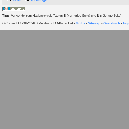
Tipp
: Verwende zum Navigieren die Tasten
B
(vorherige Seite) und
N
(nächste Seite).
© Copyright 1998-2026 B.Mehlhorn, MB-Portal.Net -
Suche
-
Sitemap
-
Gästebuch
-
Imp