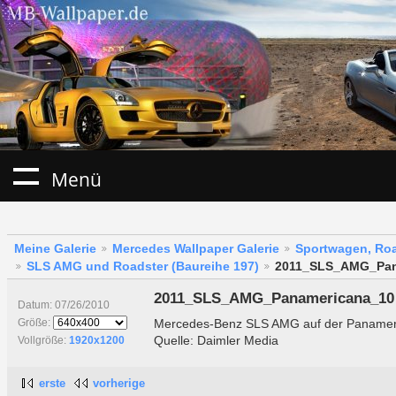
Menü
Meine Galerie
Mercedes Wallpaper Galerie
Sportwagen, Roa
SLS AMG und Roadster (Baureihe 197)
2011_SLS_AMG_Pan
2011_SLS_AMG_Panamericana_10
Datum: 07/26/2010
Mercedes-Benz SLS AMG auf der Panamer
Größe:
Quelle: Daimler Media
Vollgröße:
1920x1200
erste
vorherige