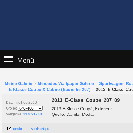
Menü
Meine Galerie
Mercedes Wallpaper Galerie
Sportwagen, Roa
E-Klasse Coupé & Cabrio (Baureihe 207)
2013_E-Class_Co
2013_E-Class_Coupe_207_09
Datum: 01/05/2013
2013 E-Klasse Coupé, Exterieur
Größe:
Quelle: Daimler Media
Vollgröße:
1920x1200
erste
vorherige