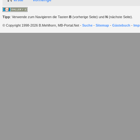
Tipp
: Verwende zum Navigieren die Tasten
B
(vorherige Seite) und
N
(nächste Seite).
© Copyright 1998-2026 B.Mehlhorn, MB-Portal.Net -
Suche
-
Sitemap
-
Gästebuch
-
Imp