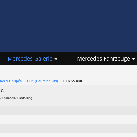
Mercedes Galerie
Mercedes Fahrzeuge
rios & Coupés
CLK (Baureihe 209)
CLK 55 AMG
MG
e Automobil Ausstellung