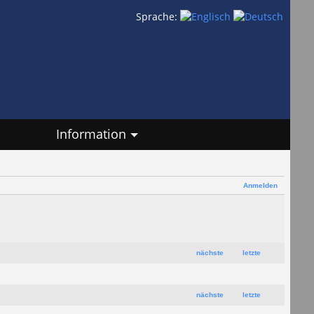
Sprache:
Information
Anmelden
nächste
letzte
nächste
letzte