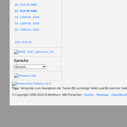
20. CLK 55 AMG
21. CLK 55 AMG
22. c209-22_1024
23. c209-23_1024
24. c209-24_1024
...
106. CLK F1...
Sprache
Tipp
: Verwende zum Navigieren die Tasten
B
(vorherige Seite) und
N
(nächste Seit
© Copyright 1998-2026 B.Mehlhorn, MB-Portal.Net -
Suche
-
Sitemap
-
Gästebuc