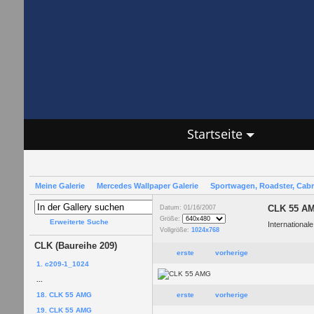
Startseite
Meine Galerie
Mercedes Wallpaper Galerie
Sportwagen, Roadster, Cab
CLK 55 A
Datum: 01/16/2007
Größe:
Erweiterte Suche
International
Vollgröße:
1024x768
CLK (Baureihe 209)
erste
vorherige
1. c209-1_1024
...
18. CLK 55 AMG
erste
vorherige
19. CLK 55 AMG