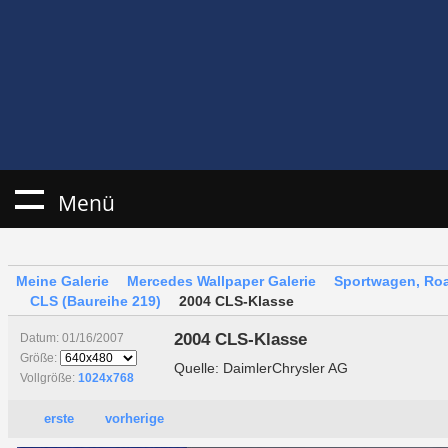
Menü
Meine Galerie
Mercedes Wallpaper Galerie
Sportwagen, Roa
CLS (Baureihe 219)
2004 CLS-Klasse
2004 CLS-Klasse
Datum: 01/16/2007
Größe:
Quelle: DaimlerChrysler AG
Vollgröße:
1024x768
erste
vorherige