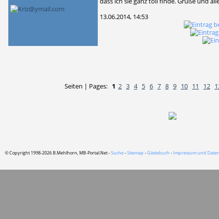
dass ich sie ganz toll finde. Grüße und alle
13.06.2014, 14:53
Seiten | Pages:
1
2
3
4
5
6
7
8
9
10
11
12
1
© Copyright 1998-2026 B.Mehlhorn, MB-Portal.Net -
Suche
-
Sitemap
-
Gästebuch
-
Impressum und Daten