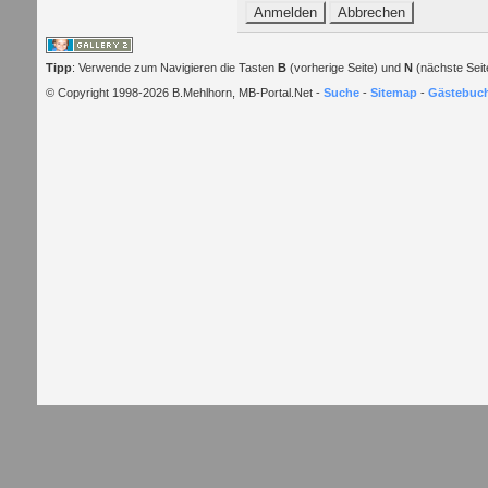
Tipp
: Verwende zum Navigieren die Tasten
B
(vorherige Seite) und
N
(nächste Seit
© Copyright 1998-2026 B.Mehlhorn, MB-Portal.Net -
Suche
-
Sitemap
-
Gästebuc