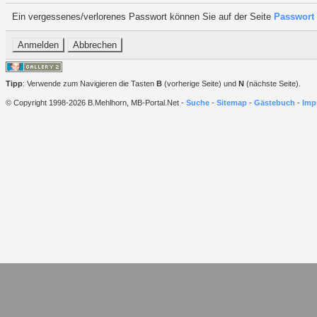
Ein vergessenes/verlorenes Passwort können Sie auf der Seite
Passwort 
Tipp
: Verwende zum Navigieren die Tasten
B
(vorherige Seite) und
N
(nächste Seite).
© Copyright 1998-2026 B.Mehlhorn, MB-Portal.Net -
Suche
-
Sitemap
-
Gästebuch
-
Imp