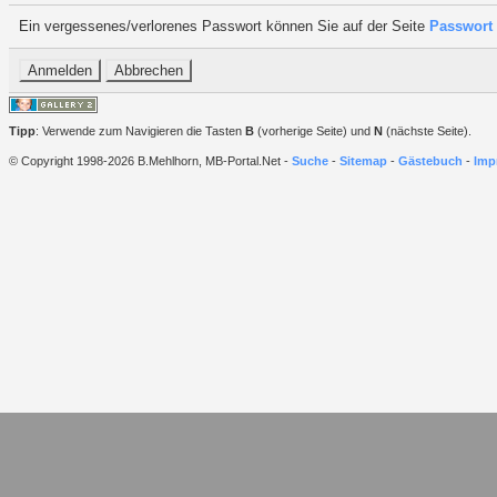
Ein vergessenes/verlorenes Passwort können Sie auf der Seite
Passwort 
Tipp
: Verwende zum Navigieren die Tasten
B
(vorherige Seite) und
N
(nächste Seite).
© Copyright 1998-2026 B.Mehlhorn, MB-Portal.Net -
Suche
-
Sitemap
-
Gästebuch
-
Imp