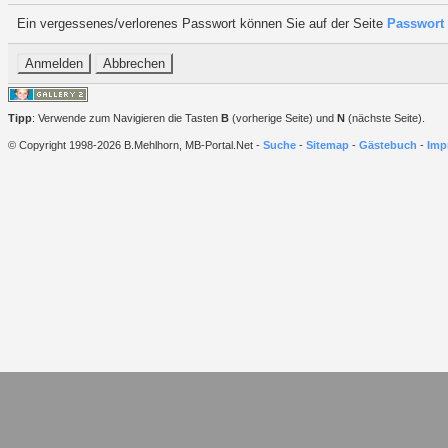
Ein vergessenes/verlorenes Passwort können Sie auf der Seite
Passwort 
Tipp
: Verwende zum Navigieren die Tasten
B
(vorherige Seite) und
N
(nächste Seite).
© Copyright 1998-2026 B.Mehlhorn, MB-Portal.Net -
Suche
-
Sitemap
-
Gästebuch
-
Imp