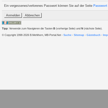
Ein vergessenes/verlorenes Passwort können Sie auf der Seite
Passwort 
Tipp
: Verwende zum Navigieren die Tasten
B
(vorherige Seite) und
N
(nächste Seite).
© Copyright 1998-2026 B.Mehlhorn, MB-Portal.Net -
Suche
-
Sitemap
-
Gästebuch
-
Imp