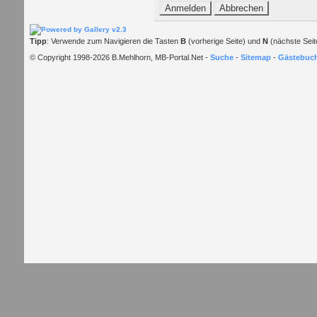
Tipp
: Verwende zum Navigieren die Tasten
B
(vorherige Seite) und
N
(nächste Seit
© Copyright 1998-2026 B.Mehlhorn, MB-Portal.Net -
Suche
-
Sitemap
-
Gästebuc