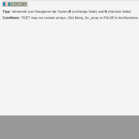
Tipp
: Verwende zum Navigieren die Tasten
B
(vorherige Seite) und
N
(nächste Seite).
CuteNews
: ?GET may not contain arrays. (Set $stop_for_array to FALSE in /inc/functions.i