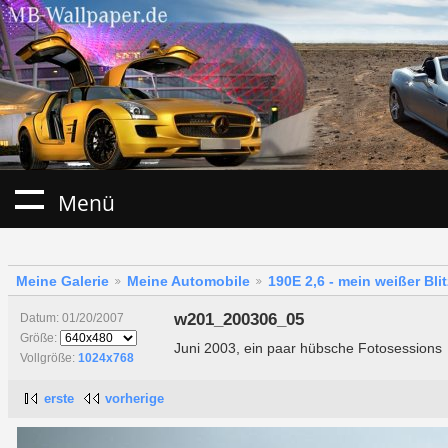
Menü
Meine Galerie
Meine Automobile
190E 2,6 - mein weißer Blit
w201_200306_05
Datum: 01/20/2007
Größe:
Juni 2003, ein paar hübsche Fotosessions
Vollgröße:
1024x768
erste
vorherige