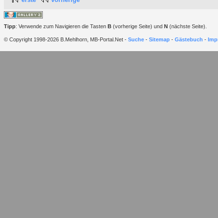
Tipp
: Verwende zum Navigieren die Tasten
B
(vorherige Seite) und
N
(nächste Seite).
© Copyright 1998-2026 B.Mehlhorn, MB-Portal.Net -
Suche
-
Sitemap
-
Gästebuch
-
Imp