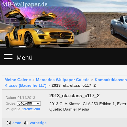
Menü
Meine Galerie
Mercedes Wallpaper Galerie
Kompaktklassen
Klasse (Baureihe 117)
2013_cla-class_c117_2
2013_cla-class_c117_2
Datum: 01/14/2013
2013 CLA-Klasse, CLA 250 Edition 1, Exter
Größe:
Quelle: Daimler Media
Vollgröße:
1920x1200
erste
vorherige