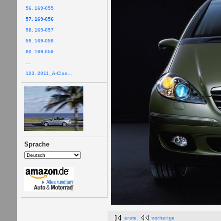
56. 169-055
57. 169-056
58. 169-057
59. 169-058
60. 169-059
...
123. 2011_A-Clas...
Sprache
erste
vorherige