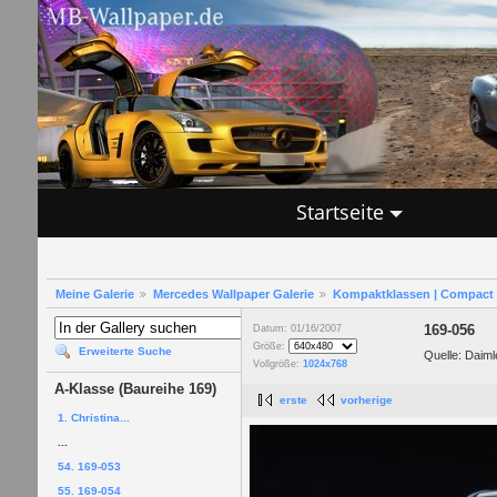
Startseite
Meine Galerie
Mercedes Wallpaper Galerie
Kompaktklassen | Compact 
169-056
Datum: 01/16/2007
Größe:
Erweiterte Suche
Quelle: Daim
Vollgröße:
1024x768
A-Klasse (Baureihe 169)
erste
vorherige
1. Christina...
...
54. 169-053
55. 169-054