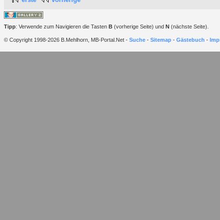
Tipp
: Verwende zum Navigieren die Tasten
B
(vorherige Seite) und
N
(nächste Seite).
© Copyright 1998-2026 B.Mehlhorn, MB-Portal.Net -
Suche
-
Sitemap
-
Gästebuch
-
Imp