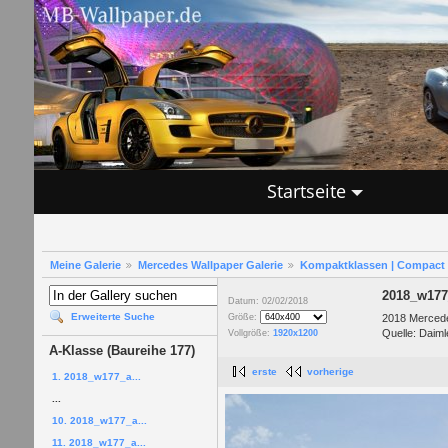
Startseite
Meine Galerie
Mercedes Wallpaper Galerie
Kompaktklassen | Compact 
2018_w177
Datum: 02/02/2018
Erweiterte Suche
2018 Mercede
Größe:
Quelle: Daiml
Vollgröße:
1920x1200
A-Klasse (Baureihe 177)
erste
vorherige
1. 2018_w177_a...
...
10. 2018_w177_a...
11. 2018_w177_a...