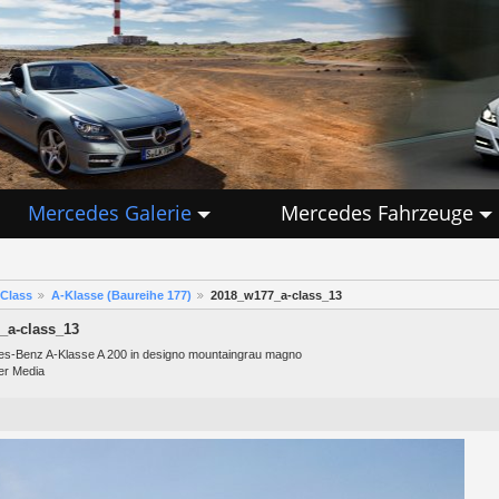
Mercedes Galerie
Mercedes Fahrzeuge
Class
A-Klasse (Baureihe 177)
2018_w177_a-class_13
_a-class_13
s-Benz A-Klasse A 200 in designo mountaingrau magno
er Media