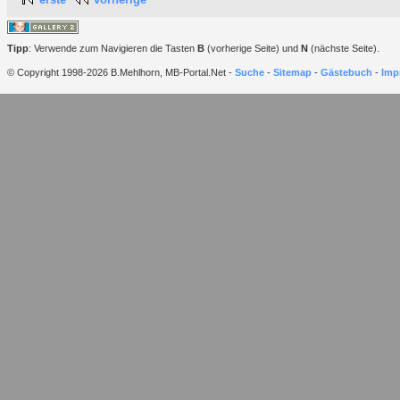
Tipp
: Verwende zum Navigieren die Tasten
B
(vorherige Seite) und
N
(nächste Seite).
© Copyright 1998-2026 B.Mehlhorn, MB-Portal.Net -
Suche
-
Sitemap
-
Gästebuch
-
Imp