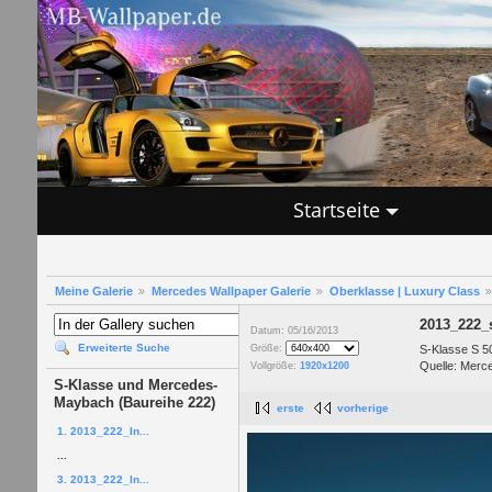
Startseite
Meine Galerie
Mercedes Wallpaper Galerie
Oberklasse | Luxury Class
2013_222_
Datum: 05/16/2013
Erweiterte Suche
S-Klasse S 
Größe:
Quelle: Merc
Vollgröße:
1920x1200
S-Klasse und Mercedes-
Maybach (Baureihe 222)
erste
vorherige
1. 2013_222_In...
...
3. 2013_222_In...