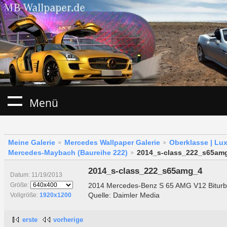
Menü
Meine Galerie
Mercedes Wallpaper Galerie
Oberklasse | Lu
Mercedes-Maybach (Baureihe 222)
2014_s-class_222_s65am
2014_s-class_222_s65amg_4
Datum: 11/19/2013
2014 Mercedes-Benz S 65 AMG V12 Bitur
Größe:
Quelle: Daimler Media
Vollgröße:
1920x1200
erste
vorherige