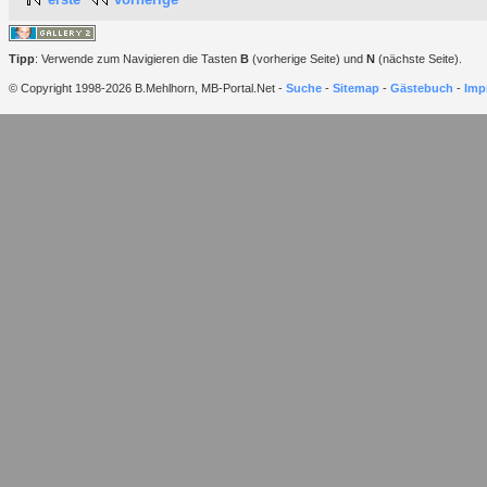
Tipp
: Verwende zum Navigieren die Tasten
B
(vorherige Seite) und
N
(nächste Seite).
© Copyright 1998-2026 B.Mehlhorn, MB-Portal.Net -
Suche
-
Sitemap
-
Gästebuch
-
Imp