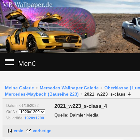
Menü
Meine Galerie
Mercedes Wallpaper Galerie
Oberklasse | Lu
Mercedes-Maybach (Baureihe 223)
2021_w223_s-class_4
2021_w223_s-class_4
Datum: 01/16/2022
Größe:
Quelle: Daimler Media
Vollgröße:
1920x1200
erste
vorherige