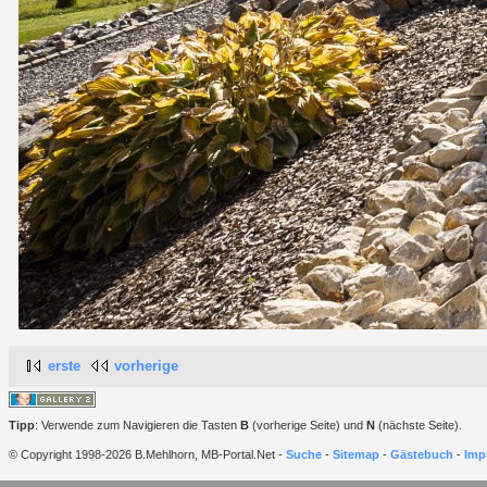
erste
vorherige
Tipp
: Verwende zum Navigieren die Tasten
B
(vorherige Seite) und
N
(nächste Seite).
© Copyright 1998-2026 B.Mehlhorn, MB-Portal.Net -
Suche
-
Sitemap
-
Gästebuch
-
Imp