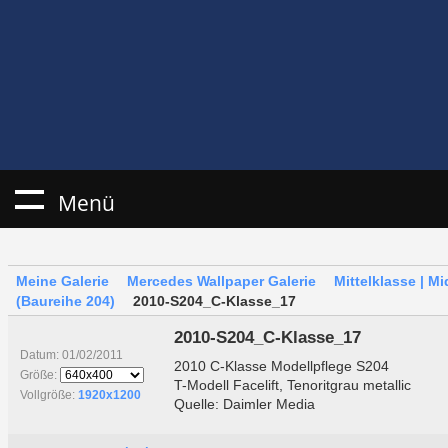
Menü
Meine Galerie
Mercedes Wallpaper Galerie
Mittelklasse | M
(Baureihe 204)
2010-S204_C-Klasse_17
2010-S204_C-Klasse_17
Datum: 01/02/2011
2010 C-Klasse Modellpflege S204
Größe:
T-Modell Facelift, Tenoritgrau metallic
Vollgröße:
1920x1200
Quelle: Daimler Media