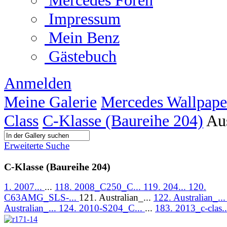
Mercedes Foren
Impressum
Mein Benz
Gästebuch
Anmelden
Meine Galerie
Mercedes Wallpape
Class
C-Klasse (Baureihe 204)
Au
Erweiterte Suche
C-Klasse (Baureihe 204)
1. 2007...
...
118. 2008_C250_C...
119. 204...
120.
C63AMG_SLS-...
121. Australian_...
122. Australian_..
Australian_...
124. 2010-S204_C...
...
183. 2013_c-clas..