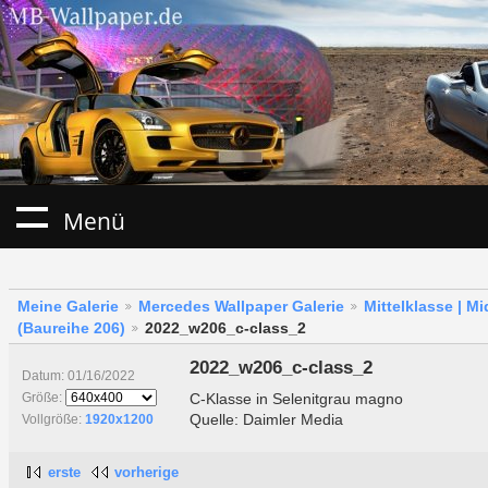
Menü
Meine Galerie
Mercedes Wallpaper Galerie
Mittelklasse | M
(Baureihe 206)
2022_w206_c-class_2
2022_w206_c-class_2
Datum: 01/16/2022
C-Klasse in Selenitgrau magno
Größe:
Quelle: Daimler Media
Vollgröße:
1920x1200
erste
vorherige