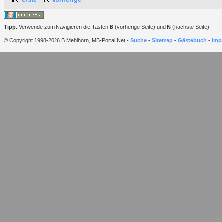
Tipp
: Verwende zum Navigieren die Tasten
B
(vorherige Seite) und
N
(nächste Seite).
© Copyright 1998-2026 B.Mehlhorn, MB-Portal.Net -
Suche
-
Sitemap
-
Gästebuch
-
Imp