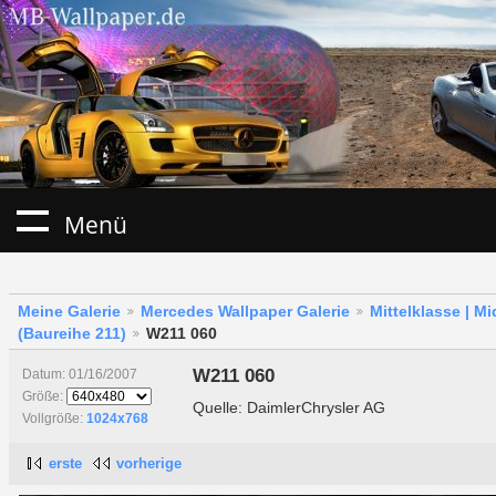
Menü
Meine Galerie
Mercedes Wallpaper Galerie
Mittelklasse | M
(Baureihe 211)
W211 060
W211 060
Datum: 01/16/2007
Größe:
Quelle: DaimlerChrysler AG
Vollgröße:
1024x768
erste
vorherige