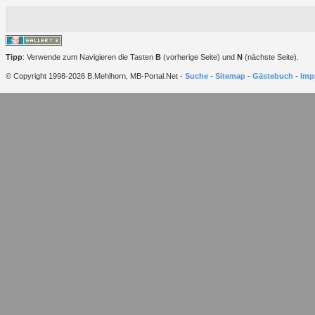
Tipp
: Verwende zum Navigieren die Tasten
B
(vorherige Seite) und
N
(nächste Seite).
© Copyright 1998-2026 B.Mehlhorn, MB-Portal.Net -
Suche
-
Sitemap
-
Gästebuch
-
Imp